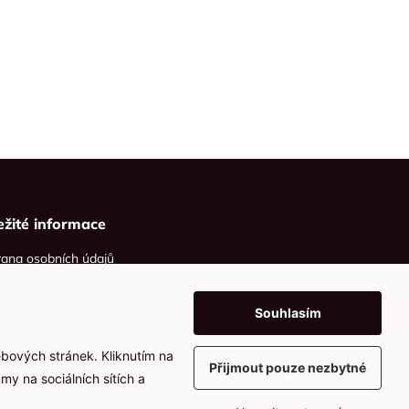
ežité informace
ana osobních údajů
ies
Souhlasím
ebových stránek. Kliknutím na
Přijmout pouze nezbytné
my na sociálních sítích a