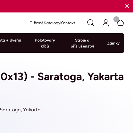
O firmě
Katalogy
Kontakt
ata + dveřní
Polotovary
Stroje a
Zámky
klíčů
příslušenství
0x13) - Saratoga, Yakarta
 Saratoga, Yakarta