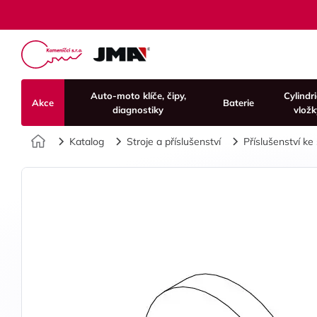
Auto-moto klíče, čipy,
Cylindr
Akce
Baterie
diagnostiky
vložk
Úvod
Katalog
Stroje a příslušenství
Příslušenství ke