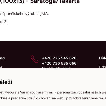
 (100x13) - Saratoga/Yakarta
d španělského výrobce JMA.
x13.
vna
+420 725 545 626
Důl
+420 736 535 066
84
Ochr
Po - pá: 8:00 - 16:00
o
Cook
info@jma-kam.cz
leží
sti webu a s Vaším souhlasem i mj. k personalizaci obsahu našich w
ookies a předáním údajů o chování na webu pro zobrazení cílené rekla