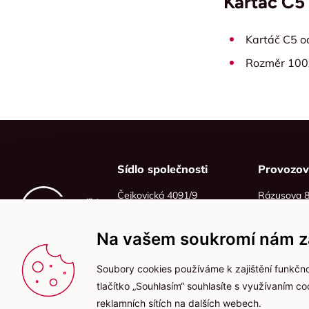
Kartáč C5
Kartáč C5 o
Rozměr 100
Sídlo společnosti
Provozo
Čejkovická 4091/9
Rázusova 
628 00 Brno
614 00 Brn
IČO: 06215319
Na vašem soukromí nám zá
DIČ: CZ06215319
Soubory cookies používáme k zajištění funkčno
tlačítko „Souhlasím“ souhlasíte s využívaním c
reklamních sítích na dalších webech.