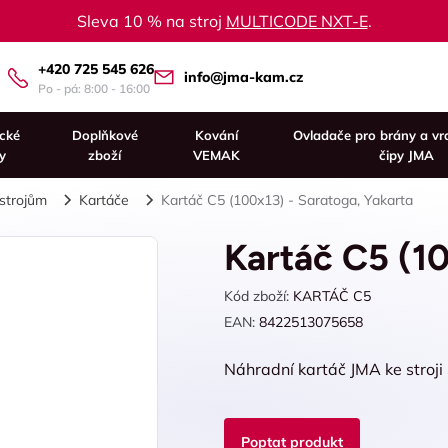
Sleva 10 % na stroj
MULTICODE NXT-E
.
+420 725 545 626
info@jma-kam.cz
Po - pá: 8:00 - 16:00
ické
Doplňkové
Kování
Ovladače pro brány a vr
y
zboží
VEMAK
čipy JMA
 strojům
Kartáče
Kartáč C5 (100x13) - Saratoga, Yakarta
Kartáč C5 (10
Kód zboží:
KARTÁČ C5
EAN:
8422513075658
Náhradní kartáč JMA ke stroji
Poptat produkt