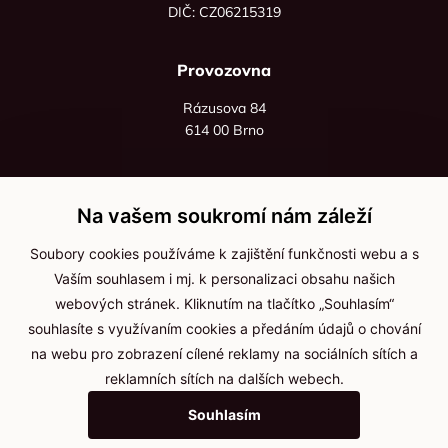
DIČ: CZ06215319
Provozovna
Rázusova 84
614 00 Brno
+420 725 545 626
+420 736 535 066
Na vašem soukromí nám záleží
Po - pá: 8:00 - 16:00
Soubory cookies používáme k zajištění funkčnosti webu a s
info@jma-kam.cz
Vaším souhlasem i mj. k personalizaci obsahu našich
webových stránek. Kliknutím na tlačítko „Souhlasím“
souhlasíte s využívaním cookies a předáním údajů o chování
Důležité informace
na webu pro zobrazení cílené reklamy na sociálních sítích a
reklamních sítích na dalších webech.
Ochrana osobních údajů
Souhlasím
Cookies