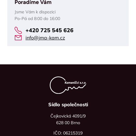
Poradíme Vám
Jsme Vám k dispozici
Po-Pá od 8:00 do 16:00
+420 725 545 626
info@jma-kam.cz
Sídlo společnosti
Čejkovická 4091/9
628 00 Brno
IČO: 06215319