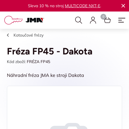
Sleva 10 % na stroj
MULTICODE NXT-E
.
Kotoučové frézy
Fréza FP45 - Dakota
Kód zboží:
FRÉZA FP45
Náhradní fréza JMA ke stroji Dakota