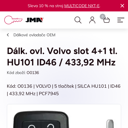
Sleva 10 % na stroj
MULTICODE NXT-E
.
Dálkové ovladače OEM
Dálk. ovl. Volvo slot 4+1 tl.
HU101 ID46 / 433,92 MHz
Kód zboží:
O0136
Kód: O0136 | VOLVO | 5 tlačítek | SILCA HU101 | ID46
| 433,92 MHz | PCF7945