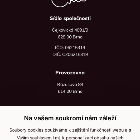
Sídlo společnosti
Čejkovická 4091/9
628 00 Brno
IČO: 06215319
DIČ: CZ06215319
Provozovna
Rázusova 84
614 00 Brno
+420 725 545 626
+420 736 535 066
Na vašem soukromí nám záleží
Po - pá: 8:00 - 16:00
Soubory cookies používáme k zajištění funkčnosti webu a s
info@jma-kam.cz
Vaším souhlasem i mj. k personalizaci obsahu našich