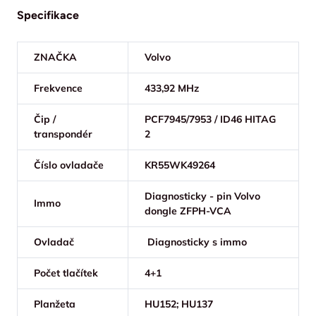
Specifikace
ZNAČKA
Volvo
Frekvence
433,92 MHz
Čip /
PCF7945/7953 / ID46 HITAG
transpondér
2
Číslo ovladače
KR55WK49264
Diagnosticky - pin Volvo
Immo
dongle ZFPH-VCA
Ovladač
Diagnosticky s immo
Počet tlačítek
4+1
Planžeta
HU152; HU137