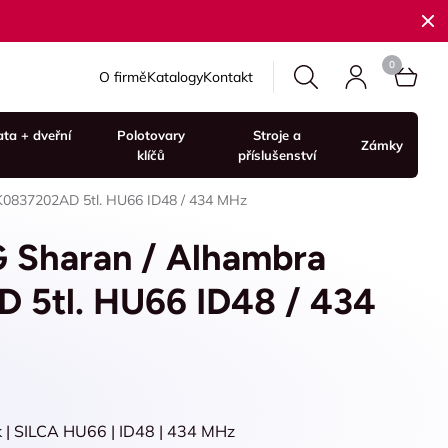
O firmě
Katalogy
Kontakt
ata + dveřní
Polotovary
Stroje a
Zámky
klíčů
příslušenství
5K0837202AD 5tl. HU66 ID48 / 434 MHz
G Sharan / Alhambra
 5tl. HU66 ID48 / 434
k | SILCA HU66 | ID48 | 434 MHz