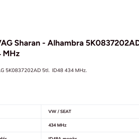
. VAG Sharan - Alhambra 5K0837202AD
4 MHz
VAG 5K0837202AD 5tl. ID48 434 MHz.
VW / SEAT
434 MHz
ndér
ID48A meg/cr