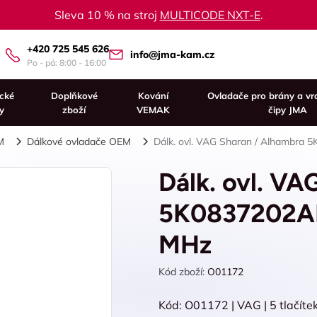
Sleva 10 % na stroj
MULTICODE NXT-E
.
+420 725 545 626
info@jma-kam.cz
Po - pá: 8:00 - 16:00
ické
Doplňkové
Kování
Ovladače pro brány a vr
y
zboží
VEMAK
čipy JMA
M
Dálkové ovladače OEM
Dálk. ovl. VAG Sharan / Alhambra 
Dálk. ovl. VA
5K0837202AD
MHz
Kód zboží:
O01172
Kód: O01172 | VAG | 5 tlačíte