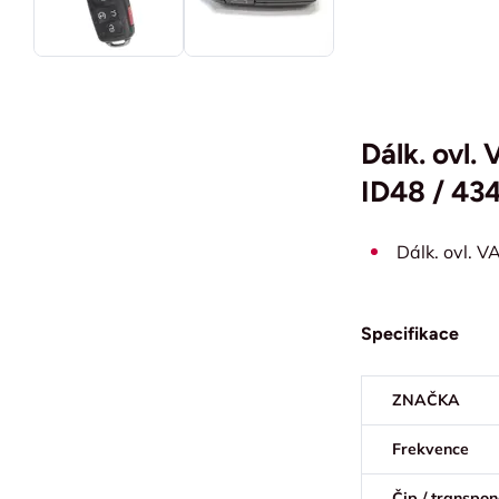
Dálk. ovl
ID48 / 43
Dálk. ovl. 
Specifikace
ZNAČKA
Frekvence
Čip / transpo