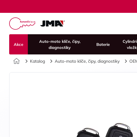
Auto-moto klíče, čipy,
Cylindr
Akce
Baterie
diagnostiky
vložk
Úvod
Katalog
Auto-moto klíče, čipy, diagnostiky
OE