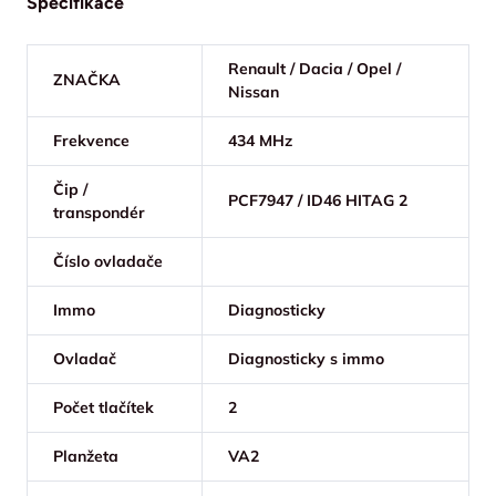
Specifikace
Renault / Dacia / Opel /
ZNAČKA
Nissan
Frekvence
434 MHz
Čip /
PCF7947 / ID46 HITAG 2
transpondér
Číslo ovladače
Immo
Diagnosticky
Ovladač
Diagnosticky s immo
Počet tlačítek
2
Planžeta
VA2