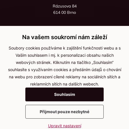
Rázusova 84
614 00 Brno
+420 725 545 626
+420 736 535 066
Na vašem soukromí nám záleží
Po - pá: 8:00 - 16:00
Soubory cookies používáme k zajištění funkčnosti webu a s
info@jma-kam.cz
Vaším souhlasem i mj. k personalizaci obsahu našich
webových stránek. Kliknutím na tlačítko „Souhlasím“
souhlasíte s využívaním cookies a předáním údajů o chování
Důležité informace
na webu pro zobrazení cílené reklamy na sociálních sítích a
reklamních sítích na dalších webech.
Ochrana osobních údajů
Souhlasím
Cookies
Přijmout pouze nezbytné
2025 © Kameníčci s.r.o.
Upravit nastavení
Vytvořil
webProgress