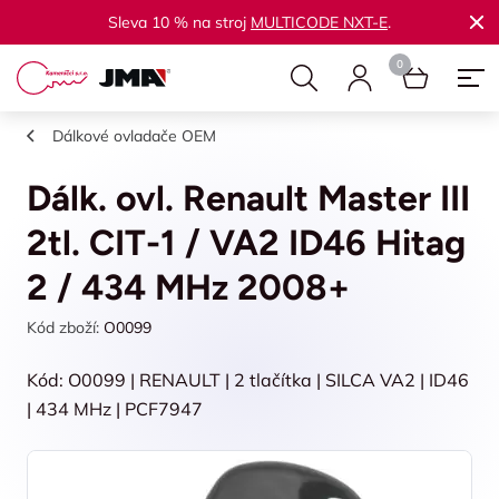
Sleva 10 % na stroj
MULTICODE NXT-E
.
Dálkové ovladače OEM
Dálk. ovl. Renault Master III
2tl. CIT-1 / VA2 ID46 Hitag
2 / 434 MHz 2008+
Kód zboží:
O0099
Kód: O0099 | RENAULT | 2 tlačítka | SILCA VA2 | ID46
| 434 MHz | PCF7947