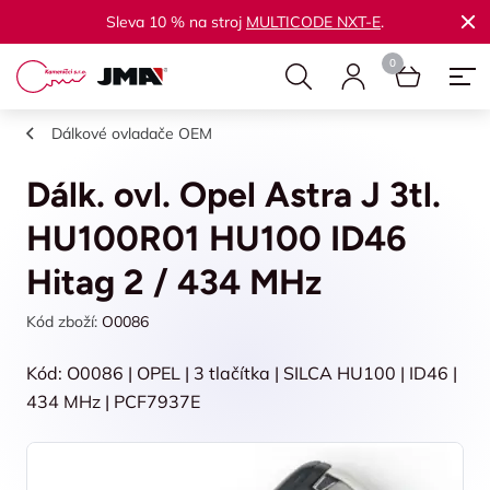
Sleva 10 % na stroj
MULTICODE NXT-E
.
Dálkové ovladače OEM
Dálk. ovl. Opel Astra J 3tl.
HU100R01 HU100 ID46
Hitag 2 / 434 MHz
Kód zboží:
O0086
Kód: O0086 | OPEL | 3 tlačítka | SILCA HU100 | ID46 |
434 MHz | PCF7937E