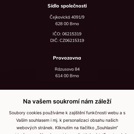
Sídlo společnosti
Čejkovická 4091/9
628 00 Brno
IČO: 06215319
DIČ: CZ06215319
Provozovna
Rázusova 84
614 00 Brno
+420 725 545 626
+420 736 535 066
Na vašem soukromí nám záleží
Po - pá: 8:00 - 16:00
Soubory cookies používáme k zajištění funkčnosti webu a s
info@jma-kam.cz
Vaším souhlasem i mj. k personalizaci obsahu našich
webových stránek. Kliknutím na tlačítko „Souhlasím“