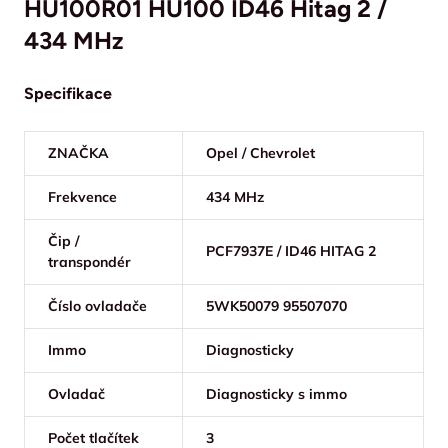
HU100R01 HU100 ID46 Hitag 2 /
434 MHz
Specifikace
ZNAČKA
Opel / Chevrolet
Frekvence
434 MHz
Čip /
PCF7937E / ID46 HITAG 2
transpondér
Číslo ovladače
5WK50079 95507070
Immo
Diagnosticky
Ovladač
Diagnosticky s immo
Počet tlačítek
3