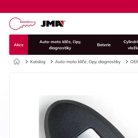
Auto-moto klíče, čipy,
Cylindr
Akce
Baterie
diagnostiky
vložk
Úvod
Katalog
Auto-moto klíče, čipy, diagnostiky
OE