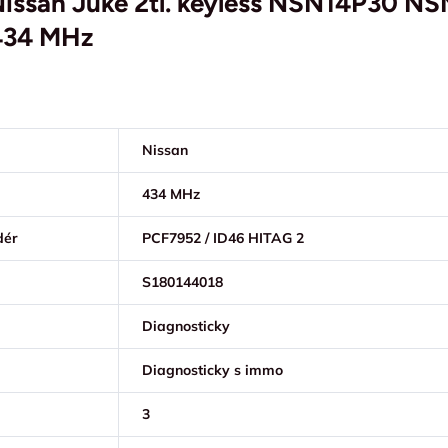
 Nissan Juke 2tl. keyless NSN14P30 N
 434 MHz
Nissan
434 MHz
dér
PCF7952 / ID46 HITAG 2
S180144018
Diagnosticky
Diagnosticky s immo
3