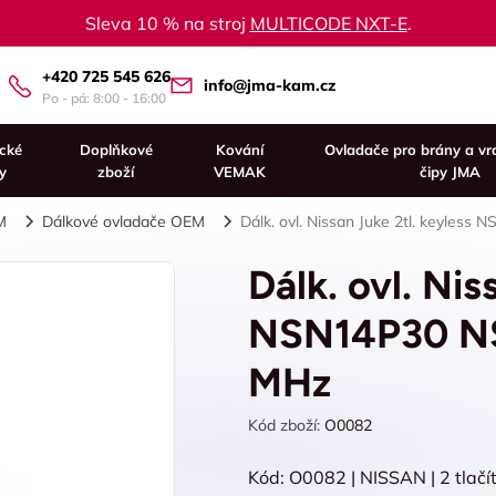
Sleva 10 % na stroj
MULTICODE NXT-E
.
+420 725 545 626
info@jma-kam.cz
Po - pá: 8:00 - 16:00
ické
Doplňkové
Kování
Ovladače pro brány a vr
y
zboží
VEMAK
čipy JMA
M
Dálkové ovladače OEM
Dálk. ovl. Nissan Juke 2tl. keyles
Dálk. ovl. Nis
NSN14P30 NS
MHz
Kód zboží:
O0082
Kód: O0082 | NISSAN | 2 tlač