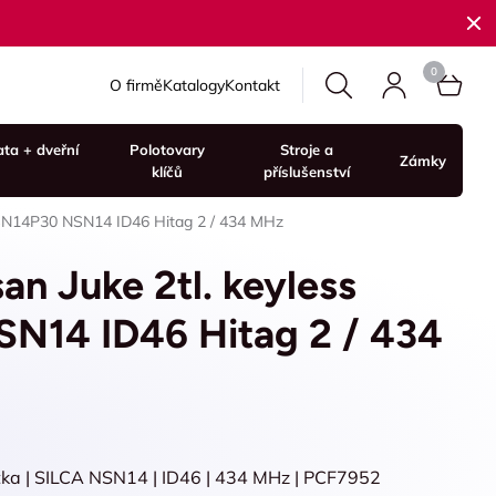
O firmě
Katalogy
Kontakt
ata + dveřní
Polotovary
Stroje a
Zámky
klíčů
příslušenství
s NSN14P30 NSN14 ID46 Hitag 2 / 434 MHz
san Juke 2tl. keyless
N14 ID46 Hitag 2 / 434
ítka | SILCA NSN14 | ID46 | 434 MHz | PCF7952