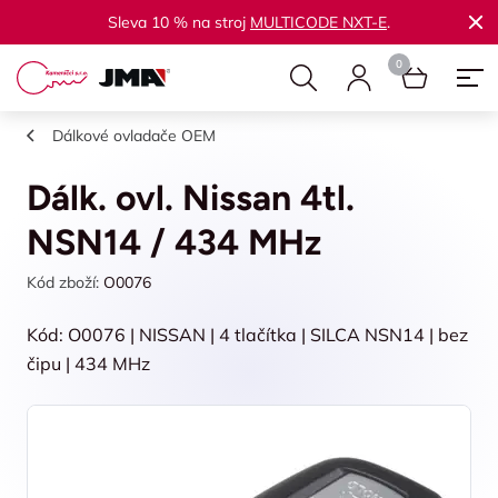
Sleva 10 % na stroj
MULTICODE NXT-E
.
Dálkové ovladače OEM
Dálk. ovl. Nissan 4tl.
NSN14 / 434 MHz
Kód zboží:
O0076
Kód: O0076 | NISSAN | 4 tlačítka | SILCA NSN14 | bez
čipu | 434 MHz