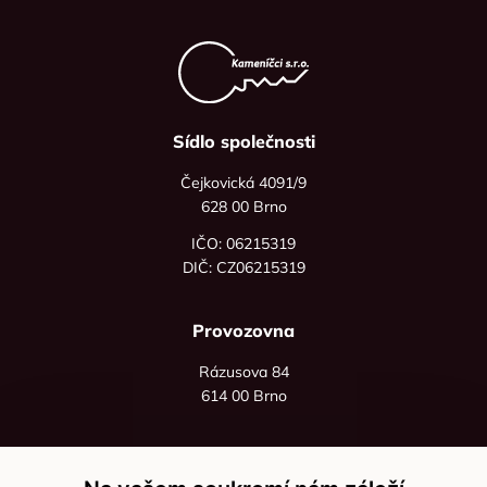
Sídlo společnosti
Čejkovická 4091/9
628 00 Brno
IČO: 06215319
DIČ: CZ06215319
Provozovna
Rázusova 84
614 00 Brno
+420 725 545 626
+420 736 535 066