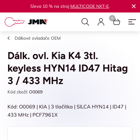
Sleva 10 % na stroj
MULTICODE NXT-E
.
Dálkové ovladače OEM
Dálk. ovl. Kia K4 3tl.
keyless HYN14 ID47 Hitag
3 / 433 MHz
Kód zboží:
O0069
Kód: O0069 | KIA | 3 tlačítka | SILCA HYN14 | ID47 |
433 MHz | PCF7961X