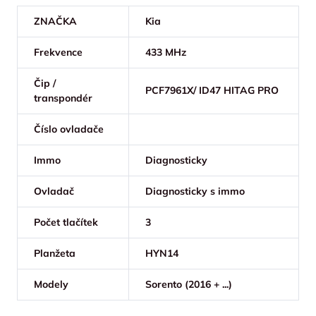
ZNAČKA
Kia
Frekvence
433 MHz
Čip /
PCF7961X/ ID47 HITAG PRO
transpondér
Číslo ovladače
Immo
Diagnosticky
Ovladač
Diagnosticky s immo
Počet tlačítek
3
Planžeta
HYN14
Modely
Sorento (2016 + ...)