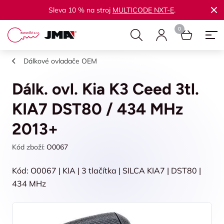
Sleva 10 % na stroj
MULTICODE NXT-E
.
Dálkové ovladače OEM
Dálk. ovl. Kia K3 Ceed 3tl.
KIA7 DST80 / 434 MHz
2013+
Kód zboží:
O0067
Kód: O0067 | KIA | 3 tlačítka | SILCA KIA7 | DST80 |
434 MHz