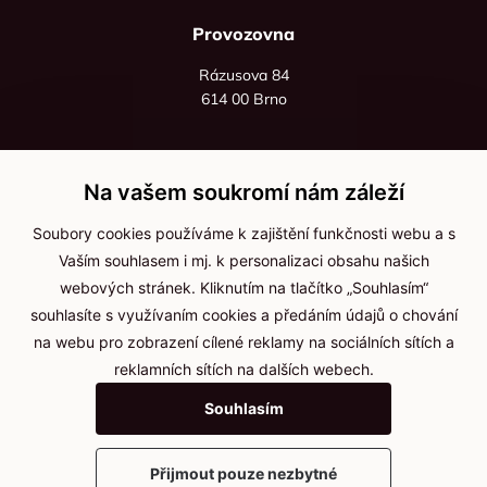
Provozovna
Rázusova 84
614 00 Brno
+420 725 545 626
+420 736 535 066
Na vašem soukromí nám záleží
Po - pá: 8:00 - 16:00
Soubory cookies používáme k zajištění funkčnosti webu a s
info@jma-kam.cz
Vaším souhlasem i mj. k personalizaci obsahu našich
webových stránek. Kliknutím na tlačítko „Souhlasím“
souhlasíte s využívaním cookies a předáním údajů o chování
Důležité informace
na webu pro zobrazení cílené reklamy na sociálních sítích a
reklamních sítích na dalších webech.
Ochrana osobních údajů
Souhlasím
Cookies
Přijmout pouze nezbytné