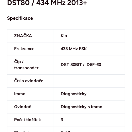
DST80 / 434 MHz 2013+
Specifikace
ZNAČKA
Kia
Frekvence
433 MHz FSK
Čip /
DST 80BIT / ID6F-60
transpondér
Číslo ovladače
Immo
Diagnosticky
Ovladač
Diagnosticky s immo
Počet tlačítek
3