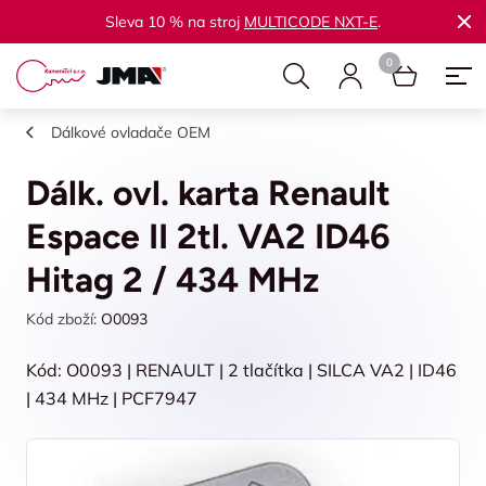
Sleva 10 % na stroj
MULTICODE NXT-E
.
Dálkové ovladače OEM
Dálk. ovl. karta Renault
Espace II 2tl. VA2 ID46
Hitag 2 / 434 MHz
Kód zboží:
O0093
Kód: O0093 | RENAULT | 2 tlačítka | SILCA VA2 | ID46
| 434 MHz | PCF7947