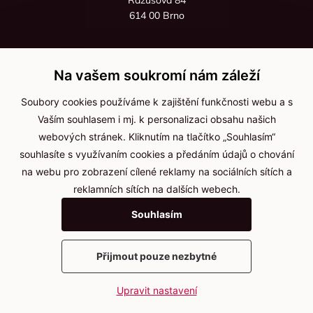
614 00 Brno
+420 725 545 626
+420 736 535 066
Na vašem soukromí nám záleží
Po - pá: 8:00 - 16:00
Soubory cookies používáme k zajištění funkčnosti webu a s
info@jma-kam.cz
Vaším souhlasem i mj. k personalizaci obsahu našich
webových stránek. Kliknutím na tlačítko „Souhlasím“
souhlasíte s využívaním cookies a předáním údajů o chování
Důležité informace
na webu pro zobrazení cílené reklamy na sociálních sítích a
reklamních sítích na dalších webech.
Ochrana osobních údajů
Souhlasím
Cookies
Přijmout pouze nezbytné
2025 © Kameníčci s.r.o.
Upravit nastavení
Vytvořil
webProgress