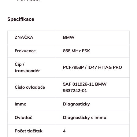
Specifikace
ZNAČKA
BMW
Frekvence
868 MHz FSK
Čip /
PCF7953P / ID47 HITAG PRO
transpondér
5AF 011926-11 BMW
Číslo ovladače
9337242-01
Immo
Diagnosticky
Ovladač
Diagnosticky s immo
Počet tlačítek
4