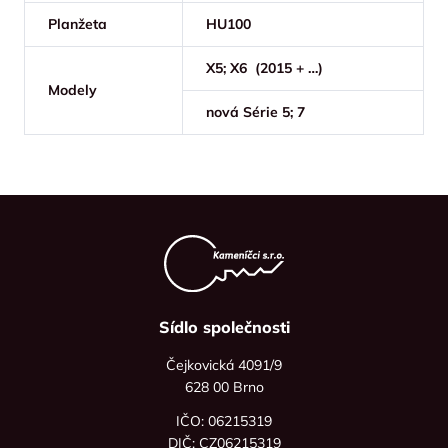
Planžeta
HU100
X5; X6 (2015 + …)
Modely
nová Série 5; 7
Sídlo společnosti
Čejkovická 4091/9
628 00 Brno
IČO: 06215319
DIČ: CZ06215319