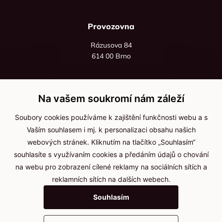
Provozovna
Rázusova 84
614 00 Brno
+420 725 545 626
+420 736 535 066
Na vašem soukromí nám záleží
Po - pá: 8:00 - 16:00
Soubory cookies používáme k zajištění funkčnosti webu a s
info@jma-kam.cz
Vaším souhlasem i mj. k personalizaci obsahu našich
webových stránek. Kliknutím na tlačítko „Souhlasím“
souhlasíte s využívaním cookies a předáním údajů o chování
Důležité informace
na webu pro zobrazení cílené reklamy na sociálních sítích a
reklamních sítích na dalších webech.
Ochrana osobních údajů
Souhlasím
Cookies