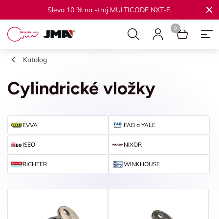
Sleva 10 % na stroj
MULTICODE NXT-E
.
Katalog
Cylindrické vložky
EVVA
FAB a YALE
ISEO
NIXOR
RICHTER
WINKHOUSE