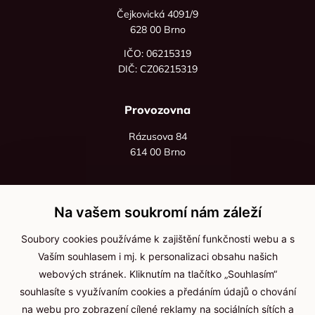
Čejkovická 4091/9
628 00 Brno
IČO: 06215319
DIČ: CZ06215319
Provozovna
Rázusova 84
614 00 Brno
+420 725 545 626
+420 736 535 066
Na vašem soukromí nám záleží
Po - pá: 8:00 - 16:00
Soubory cookies používáme k zajištění funkčnosti webu a s
info@jma-kam.cz
Vaším souhlasem i mj. k personalizaci obsahu našich
webových stránek. Kliknutím na tlačítko „Souhlasím“
souhlasíte s využívaním cookies a předáním údajů o chování
Důležité informace
na webu pro zobrazení cílené reklamy na sociálních sítích a