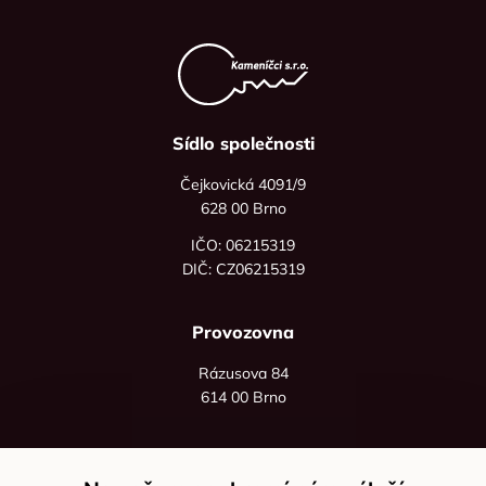
Sídlo společnosti
Čejkovická 4091/9
628 00 Brno
IČO: 06215319
DIČ: CZ06215319
Provozovna
Rázusova 84
614 00 Brno
+420 725 545 626
+420 736 535 066