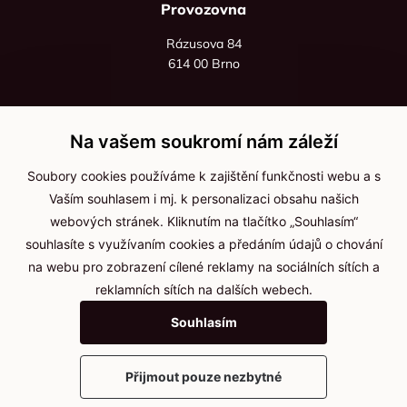
Provozovna
Rázusova 84
614 00 Brno
+420 725 545 626
+420 736 535 066
Na vašem soukromí nám záleží
Po - pá: 8:00 - 16:00
Soubory cookies používáme k zajištění funkčnosti webu a s
info@jma-kam.cz
Vaším souhlasem i mj. k personalizaci obsahu našich
webových stránek. Kliknutím na tlačítko „Souhlasím“
souhlasíte s využívaním cookies a předáním údajů o chování
Důležité informace
na webu pro zobrazení cílené reklamy na sociálních sítích a
reklamních sítích na dalších webech.
Ochrana osobních údajů
Souhlasím
Cookies
Přijmout pouze nezbytné
2025 © Kameníčci s.r.o.