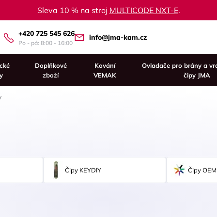
Sleva 10 % na stroj
MULTICODE NXT-E
.
+420 725 545 626
info@jma-kam.cz
Po - pá: 8:00 - 16:00
ické
Doplňkové
Kování
Ovladače pro brány a vr
y
zboží
VEMAK
čipy JMA
y
Čipy KEYDIY
Čipy OEM