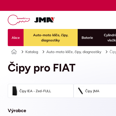
Auto-moto klíče, čipy,
Cylindr
Akce
Baterie
diagnostiky
vložk
Úvod
Katalog
Auto-moto klíče, čipy, diagnostiky
Čip
Čipy pro FIAT
Čipy IEA - Zed-FULL
Čipy JMA
Výrobce