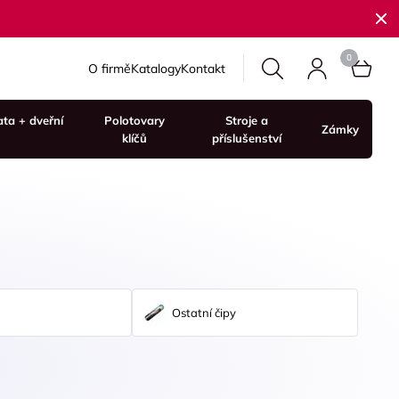
O firmě
Katalogy
Kontakt
ata + dveřní
Polotovary
Stroje a
Zámky
klíčů
příslušenství
Ostatní čipy