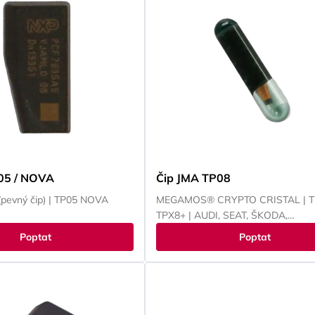
05 / NOVA
Čip JMA TP08
pevný čip) | TP05 NOVA
MEGAMOS® CRYPTO CRISTAL | TP
TPX8+ | AUDI, SEAT, ŠKODA,
VOLKSWAGEN
Poptat
Poptat