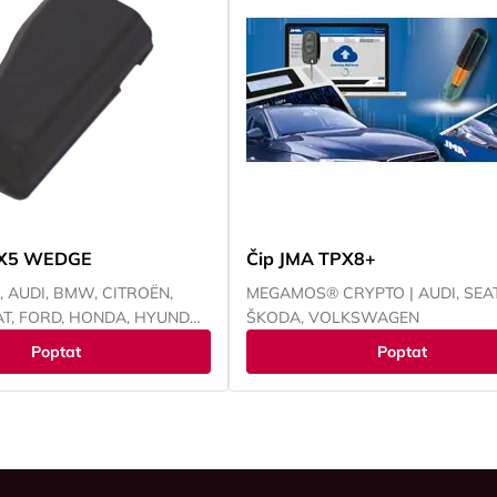
PX5 WEDGE
Čip JMA TPX8+
 AUDI, BMW, CITROËN,
MEGAMOS® CRYPTO | AUDI, SEAT
T, FORD, HONDA, HYUNDAI,
ŠKODA, VOLKSWAGEN
CHRYSLER, ISUZU, IVECO,
Poptat
Poptat
KI, KIA, LANCIA, LAND
S, MAZDA, MITSUBISHI,
L, PEUGEOT, RENAULT,
RU, SUZUKI, TOYOTA,
, YAMAHA