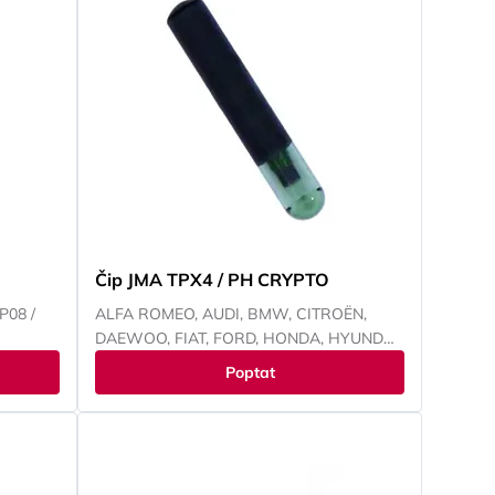
Čip JMA TPX4 / PH CRYPTO
08 /
ALFA ROMEO, AUDI, BMW, CITROËN,
DAEWOO, FIAT, FORD, HONDA, HYUNDAI,
CHEVROLET, CHRYSLER, ISUZU, IVECO,
Poptat
JEEP, KIA, LANCIA, LAND ROVER,
MITSUBISHI, NISSAN, OPEL, PEUGEOT,
RENAULT, SMART, SUZUKI, TOYOTA,
VOKSWAGEN