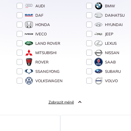
AUDI
BMW
DAF
DAIHATSU
HONDA
HYUNDAI
IVECO
JEEP
LAND ROVER
LEXUS
MITSUBISHI
NISSAN
ROVER
SAAB
SSANGYONG
SUBARU
VOLKSWAGEN
VOLVO
Zobrazit méně