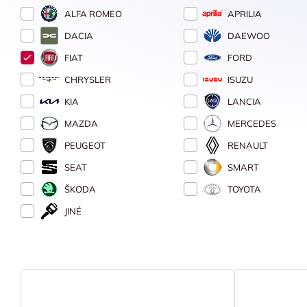
ALFA ROMEO
APRILIA
DACIA
DAEWOO
FIAT
FORD
CHRYSLER
ISUZU
KIA
LANCIA
MAZDA
MERCEDES
PEUGEOT
RENAULT
SEAT
SMART
ŠKODA
TOYOTA
JINÉ