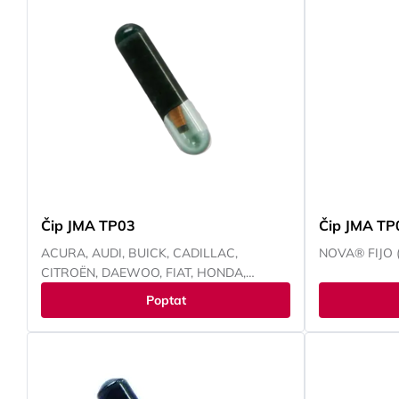
Čip JMA TP03
Čip JMA TP
ACURA, AUDI, BUICK, CADILLAC,
NOVA® FIJO (
CITROËN, DAEWOO, FIAT, HONDA,
CHEVROLET, ISUZU, JAGUAR, KIA,
Poptat
LANCIA, MAN, MERCEDES, OLDS MOBILE,
OPEL, PEUGEOT, PONTIAC, PORSCHE,
SAAB, SATURN, ŠKODA, VOLKSWAGEN,
YAMAHA