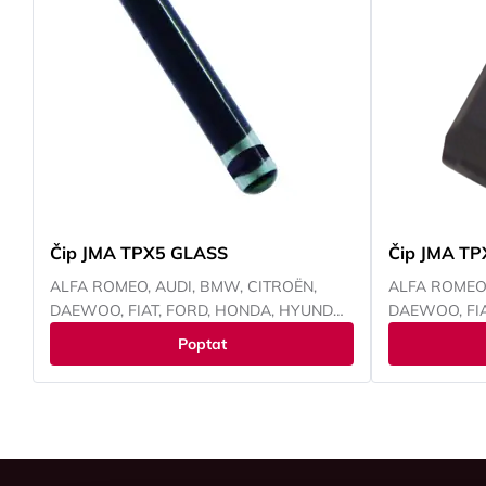
Čip JMA TPX5 GLASS
Čip JMA T
ALFA ROMEO, AUDI, BMW, CITROËN,
ALFA ROMEO,
DAEWOO, FIAT, FORD, HONDA, HYUNDAI,
DAEWOO, FIA
CHEVROLET, CHRYSLER, ISUZU, IVECO,
CHEVROLET, 
Poptat
JEEP, KAWASAKI, KIA, LANCIA, LAND
JEEP, KAWASA
ROVER, LEXUS, MAZDA, MITSUBISHI,
ROVER, LEXU
NISSAN, OPEL, PEUGEOT, RENAULT,
NISSAN, OPE
SMART, SUBARU, SUZUKI, TOYOTA,
SMART, SUBA
VOKSWAGEN, YAMAHA
VOKSWAGEN