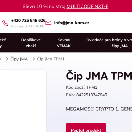
Sleva 10 % na stroj
MULTICODE NXT-E
.
+420 725 545 626
info@jma-kam.cz
Po - pá: 8:00 - 16:00
ické
Doplňkové
Kování
Ovladače pro brány a vr
y
zboží
VEMAK
čipy JMA
y
Čipy JMA
Čip JMA TPM1
Čip JMA TPM
Kód zboží:
TPM1
EAN:
8422513747845
MEGAMOS® CRYPTO 1. GENER
Poptat produkt