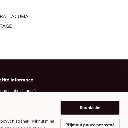
BIRA, TACUMA
RTAGE
ežité informace
ana osobních údajů
ies
Souhlasím
ebových stránek. Kliknutím na
Přijmout pouze nezbytné