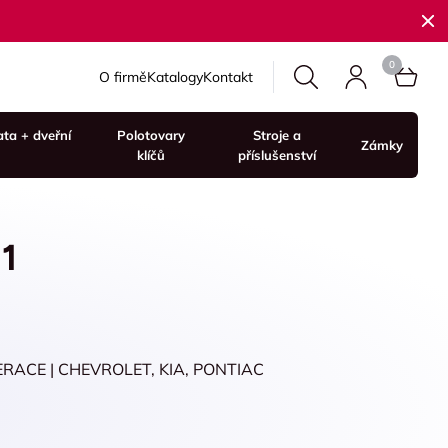
O firmě
Katalogy
Kontakt
ata + dveřní
Polotovary
Stroje a
Zámky
klíčů
příslušenství
1
ACE | CHEVROLET, KIA, PONTIAC