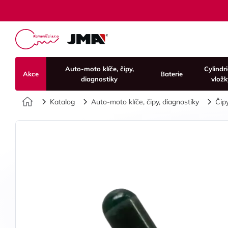
Auto-moto klíče, čipy,
Cylindr
Akce
Baterie
diagnostiky
vložk
Úvod
Katalog
Auto-moto klíče, čipy, diagnostiky
Čip