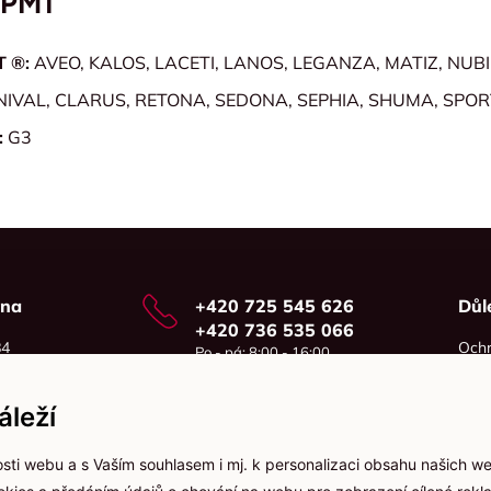
TPM1
T ®:
AVEO, KALOS, LACETI, LANOS, LEGANZA, MATIZ, NU
IVAL, CLARUS, RETONA, SEDONA, SEPHIA, SHUMA, SPO
:
G3
vna
+420 725 545 626
Důl
+420 736 535 066
84
Ochr
Po - pá: 8:00 - 16:00
o
Cook
info@jma-kam.cz
leží
sti webu a s Vaším souhlasem i mj. k personalizaci obsahu našich w