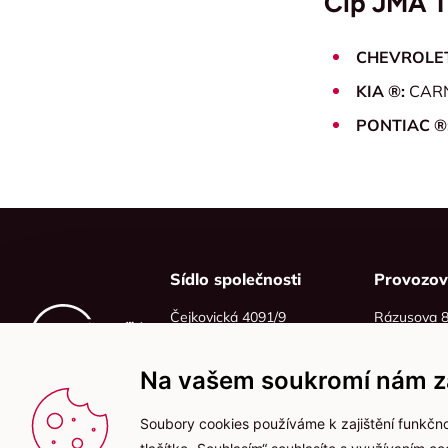
Čip JMA 
CHEVROLE
KIA ®:
CARN
PONTIAC ®
Sídlo společnosti
Provozo
Čejkovická 4091/9
Rázusova 
628 00 Brno
614 00 Brn
IČO: 06215319
Na vašem soukromí nám zá
DIČ: CZ06215319
Soubory cookies používáme k zajištění funkčno