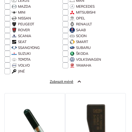
LEXUS
MAN
MAZDA
MERCEDES
MINI
MITSUBISHI
NISSAN
OPEL
PEUGEOT
RENAULT
ROVER
SAAB
SCANIA
SCION
SEAT
SMART
SSANGYONG
SUBARU
SUZUKI
ŠKODA
TOYOTA
VOLKSWAGEN
VOLVO
YAMAHA
JINÉ
Zobrazit méně