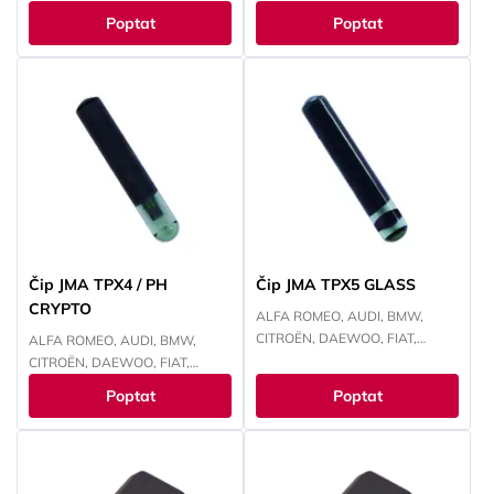
ŠKODA, VOLKSWAGEN
CHRYSLER, JEEP, KAWASAKI,
Poptat
Poptat
KIA, MAZDA, MITSUBISHI,
NISSAN, PEUGEOT, RENAULT,
SUBARU, SUZUKI, TOYOTA,
YAMAHA
Čip JMA TPX4 / PH
Čip JMA TPX5 GLASS
CRYPTO
ALFA ROMEO, AUDI, BMW,
CITROËN, DAEWOO, FIAT,
ALFA ROMEO, AUDI, BMW,
FORD, HONDA, HYUNDAI,
CITROËN, DAEWOO, FIAT,
CHEVROLET, CHRYSLER, ISUZU,
FORD, HONDA, HYUNDAI,
Poptat
Poptat
IVECO, JEEP, KAWASAKI, KIA,
CHEVROLET, CHRYSLER, ISUZU,
LANCIA, LAND ROVER, LEXUS,
IVECO, JEEP, KIA, LANCIA, LAND
MAZDA, MITSUBISHI, NISSAN,
ROVER, MITSUBISHI, NISSAN,
OPEL, PEUGEOT, RENAULT,
OPEL, PEUGEOT, RENAULT,
SMART, SUBARU, SUZUKI,