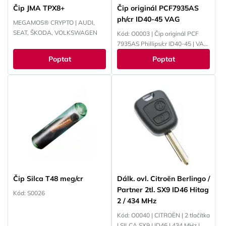
Čip JMA TPX8+
Čip originál PCF7935AS
ph/cr ID40-45 VAG
MEGAMOS® CRYPTO | AUDI,
SEAT, ŠKODA, VOLKSWAGEN
Kód: O0003 | Čip originál PCF
7935AS Phillips/cr ID40-45 | VAG
ID44 / 4W - VAG / PSA / Opel /
Poptat
Poptat
EWS
Čip Silca T48 meg/cr
Dálk. ovl. Citroën Berlingo /
Partner 2tl. SX9 ID46 Hitag
Kód: S0026
2 / 434 MHz
Kód: O0040 | CITROËN | 2 tlačítka
| SILCA SX9 | ID46 | 434 MHz |