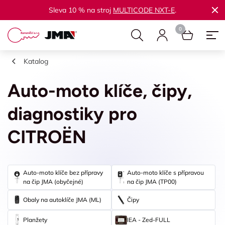
Sleva 10 % na stroj
MULTICODE NXT-E
.
Katalog
Auto-moto klíče, čipy,
diagnostiky pro
CITROËN
Auto-moto klíče bez přípravy
Auto-moto klíče s přípravou
na čip JMA (obyčejné)
na čip JMA (TP00)
Obaly na autoklíče JMA (ML)
Čipy
Planžety
IEA - Zed-FULL