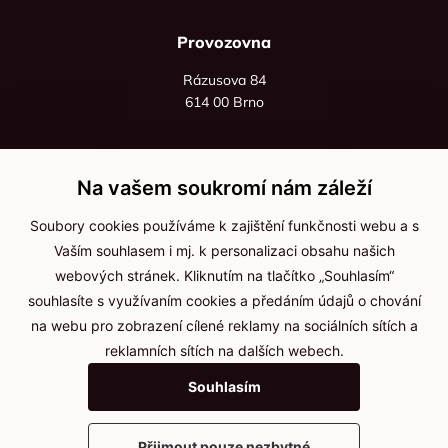
Provozovna
Rázusova 84
614 00 Brno
+420 725 545 626
+420 736 535 066
Na vašem soukromí nám záleží
Po - pá: 8:00 - 16:00
Soubory cookies používáme k zajištění funkčnosti webu a s
info@jma-kam.cz
Vaším souhlasem i mj. k personalizaci obsahu našich
webových stránek. Kliknutím na tlačítko „Souhlasím“
souhlasíte s využívaním cookies a předáním údajů o chování
Důležité informace
na webu pro zobrazení cílené reklamy na sociálních sítích a
reklamních sítích na dalších webech.
Ochrana osobních údajů
Souhlasím
Cookies
Přijmout pouze nezbytné