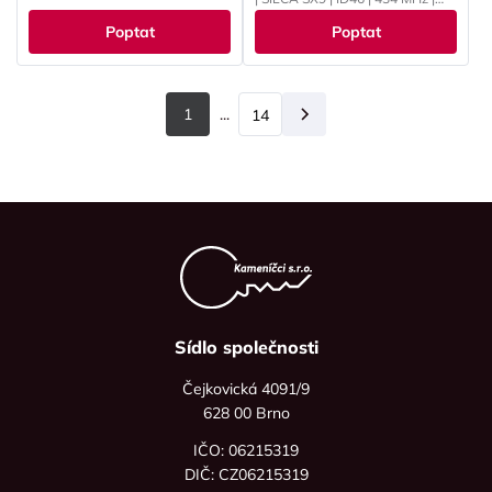
PCF7961
Poptat
Poptat
1
...
14
Další
Sídlo společnosti
Čejkovická 4091/9
628 00 Brno
IČO: 06215319
DIČ: CZ06215319