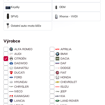
Keydiy
OEM
SPVG
Xhorse - VVDI
Ostatní auto-moto klíče
Výrobce
ALFA ROMEO
APRILIA
AUDI
BMW
CITROËN
DACIA
DAEWOO
DAF
DAIHATSU
DODGE
DUCATI
FIAT
FORD
HONDA
HYUNDAI
CHEVROLET
CHRYSLER
ISUZU
IVECO
JEEP
KAWASAKI
KIA
LANCIA
LAND ROVER