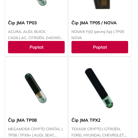
Čip JMA TP03
Čip JMA TP05 / NOVA
ACURA, AUDI, BUICK,
NOVA® FIJO (pevný čip) | TP05
CADILLAC, CITROËN, DAEWOO,
NOVA
FIAT, HONDA, CHEVROLET,
Poptat
Poptat
ISUZU, JAGUAR, KIA, LANCIA,
MAN, MERCEDES, OLDS
MOBILE, OPEL, PEUGEOT,
PONTIAC, PORSCHE, SAAB,
SATURN, ŠKODA,
VOLKSWAGEN, YAMAHA
Čip JMA TP08
Čip JMA TPX2
MEGAMOS® CRYPTO CRISTAL |
TEXAS® CRYPTO | CITROËN,
TP08 / TPX8+ | AUDI, SEAT,
FORD, HYUNDAI, CHEVROLET,