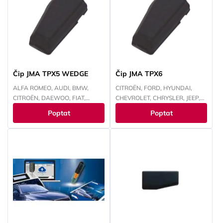
SMART, SUZUKI, TOYOTA,
TOYOTA, VOKSWAGEN,
VOKSWAGEN
YAMAHA
Čip JMA TPX5 WEDGE
Čip JMA TPX6
ALFA ROMEO, AUDI, BMW,
CITROËN, FORD, HYUNDAI,
CITROËN, DAEWOO, FIAT,
CHEVROLET, CHRYSLER, JEEP,
FORD, HONDA, HYUNDAI,
KAWASAKI, KIA, MAZDA,
Poptat
Poptat
CHEVROLET, CHRYSLER, ISUZU,
MITSUBISHI, NISSAN, PEUGEOT,
IVECO, JEEP, KAWASAKI, KIA,
RENAULT, SUBARU, SUZUKI,
LANCIA, LAND ROVER, LEXUS,
TOYOTA, YAMAHA
MAZDA, MITSUBISHI, NISSAN,
OPEL, PEUGEOT, RENAULT,
SMART, SUBARU, SUZUKI,
TOYOTA, VOKSWAGEN,
YAMAHA