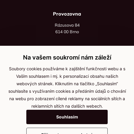
Provozovna
Rázusova 84
614 00 Brno
+420 725 545 626
+420 736 535 066
Na vašem soukromí nám záleží
Po - pá: 8:00 - 16:00
Soubory cookies používáme k zajištění funkčnosti webu a s
info@jma-kam.cz
Vaším souhlasem i mj. k personalizaci obsahu našich
webových stránek. Kliknutím na tlačítko „Souhlasím“
souhlasíte s využívaním cookies a předáním údajů o chování
Důležité informace
na webu pro zobrazení cílené reklamy na sociálních sítích a
reklamních sítích na dalších webech.
Ochrana osobních údajů
Souhlasím
Cookies