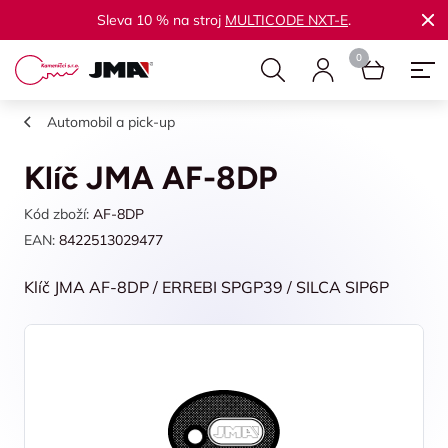
Sleva 10 % na stroj
MULTICODE NXT-E
.
Automobil a pick-up
Klíč JMA AF-8DP
Kód zboží:
AF-8DP
EAN:
8422513029477
Klíč JMA AF-8DP / ERREBI SPGP39 / SILCA SIP6P