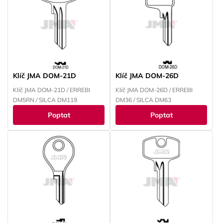
Klíč JMA DOM-21D
Klíč JMA DOM-26D
Klíč JMA DOM-21D / ERREBI
Klíč JMA DOM-26D / ERREBI
DM5RN / SILCA DM119
DM36 / SILCA DM63
Poptat
Poptat