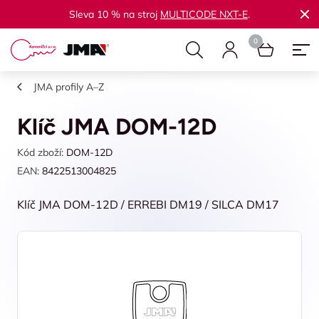
Sleva 10 % na stroj
MULTICODE NXT-E
.
JMA profily A–Z
Klíč JMA DOM-12D
Kód zboží:
DOM-12D
EAN:
8422513004825
Klíč JMA DOM-12D / ERREBI DM19 / SILCA DM17