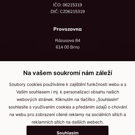
IČO: 06215319
DIČ: CZ06215319
Provozovna
Rázusova 84
614 00 Brno
+420 725 545 626
+420 736 535 066
Na vašem soukromí nám záleží
Po - pá: 8:00 - 16:00
Soubory cookies používáme k zajištění funkčnosti webu a s
info@jma-kam.cz
Vaším souhlasem i mj. k personalizaci obsahu našich
webových stránek. Kliknutím na tlačítko „Souhlasím“
souhlasíte s využívaním cookies a předáním údajů o chování
Důležité informace
na webu pro zobrazení cílené reklamy na sociálních sítích a
reklamních sítích na dalších webech.
Ochrana osobních údajů
Souhlasím
Cookies