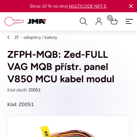
Sleva 10 % na stroj
MULTICODE NXT-E
.
ZF - adaptéry / kabely
ZFPH-MQB: Zed-FULL
VAG MQB přístr. panel
V850 MCU kabel modul
Kód zboží:
Z0051
Kód: Z0051