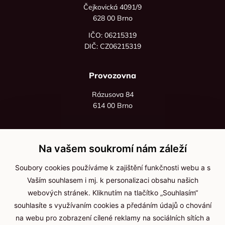
Čejkovická 4091/9
628 00 Brno
IČO: 06215319
DIČ: CZ06215319
Provozovna
Rázusova 84
614 00 Brno
+420 725 545 626
+420 736 535 066
Na vašem soukromí nám záleží
Po - pá: 8:00 - 16:00
Soubory cookies používáme k zajištění funkčnosti webu a s
info@jma-kam.cz
Vaším souhlasem i mj. k personalizaci obsahu našich
webových stránek. Kliknutím na tlačítko „Souhlasím“
souhlasíte s využívaním cookies a předáním údajů o chování
Důležité informace
na webu pro zobrazení cílené reklamy na sociálních sítích a