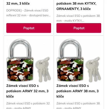
32 mm, 3 klíče
potiskem 38 mm KYTKY,
ORNAMENTY, 3 klíče
DOPRODEJ - Zámek visací ESO
reflexní 32 mm - dostupná barva:
Zámek visací ESO s potiskem 38
modrá
mm - motiv KYTKY,
ORNAMENTY, SRDÍČKA
Poptat
Poptat
Zámek visací ESO s
Zámek visací ESO s
potiskem ARMY 32 mm, 3
potiskem ARMY 38 mm, 3
klíče
klíče
Zámek visací ESO s potiskem 32
Zámek visací ESO s potiskem 38
mm - motiv ARMY
mm - motiv ARMY