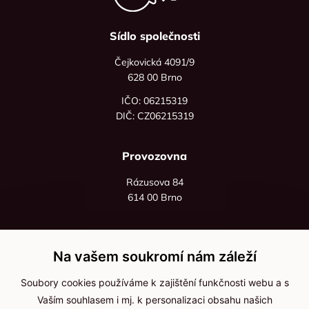
Sídlo společnosti
Čejkovická 4091/9
628 00 Brno
IČO: 06215319
DIČ: CZ06215319
Provozovna
Rázusova 84
614 00 Brno
+420 725 545 626
+420 736 535 066
Na vašem soukromí nám záleží
Po - pá: 8:00 - 16:00
Soubory cookies používáme k zajištění funkčnosti webu a s
info@jma-kam.cz
Vaším souhlasem i mj. k personalizaci obsahu našich