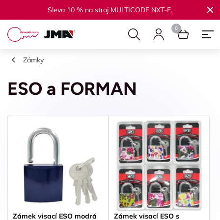
Sleva 10 % na stroj
MULTICODE NXT-E
.
Zámky
ESO a FORMAN
Zámek visací ESO modrá
Zámek visací ESO s