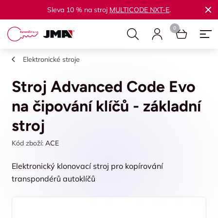
Sleva 10 % na stroj
MULTICODE NXT-E
.
Elektronické stroje
Stroj Advanced Code Evo
na čipování klíčů - základní
stroj
Kód zboží:
ACE
Elektronický klonovací stroj pro kopírování
transpondérů autoklíčů