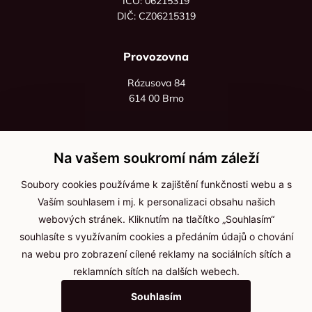
IČO: 06215319
DIČ: CZ06215319
Provozovna
Rázusova 84
614 00 Brno
+420 725 545 626
+420 736 535 066
Na vašem soukromí nám záleží
Po - pá: 8:00 - 16:00
Soubory cookies používáme k zajištění funkčnosti webu a s
info@jma-kam.cz
Vaším souhlasem i mj. k personalizaci obsahu našich
webových stránek. Kliknutím na tlačítko „Souhlasím“
souhlasíte s využívaním cookies a předáním údajů o chování
Důležité informace
na webu pro zobrazení cílené reklamy na sociálních sítích a
reklamních sítích na dalších webech.
Ochrana osobních údajů
Souhlasím
Cookies