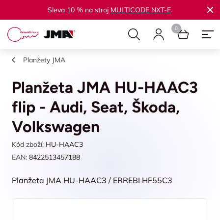
Sleva 10 % na stroj
MULTICODE NXT-E
.
Planžety JMA
Planžeta JMA HU-HAAC3
flip - Audi, Seat, Škoda,
Volkswagen
Kód zboží:
HU-HAAC3
EAN:
8422513457188
Planžeta JMA HU-HAAC3 / ERREBI HF55C3