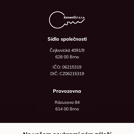
Sídlo společnosti
Čejkovická 4091/9
628 00 Brno
IČO: 06215319
DIČ: CZ06215319
Provozovna
Rázusova 84
614 00 Brno
+420 725 545 626
+420 736 535 066