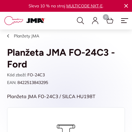
Sleva 10 % na stroj
MULTICODE NXT-E
.
Planžety JMA
Planžeta JMA FO-24C3 -
Ford
Kód zboží:
FO-24C3
EAN:
8422513843295
Planžeta JMA FO-24C3 / SILCA HU198T