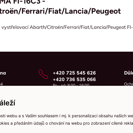
JMA FI-16C3 -
troën/Ferrari/Fiat/Lancia/Peugeot
p vystřelovací Abarth/Citroën/Ferrari/Fiat/Lancia/
Peugeot
FI
vna
+420 725 545 626
Důl
+420 736 535 066
84
Ochr
Po - pá: 8:00 - 16:00
o
Cook
info@jma-kam.cz
leží
sti webu a s Vaším souhlasem i mj. k personalizaci obsahu našich w
ookies a předáním údajů o chování na webu pro zobrazení cílené rekla