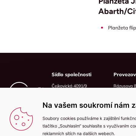
Planžeta 
Abarth/Ci
Planžeta fli
Sídlo společnosti
Provozo
Čejkovická 4091/9
Rázusova 
628 00 Brno
614 00 Brn
IČO: 06215319
Na vašem soukromí nám zá
DIČ: CZ06215319
Soubory cookies používáme k zajištění funkčno
tlačítko „Souhlasím“ souhlasíte s využívaním c
reklamních sítích na dalších webech.