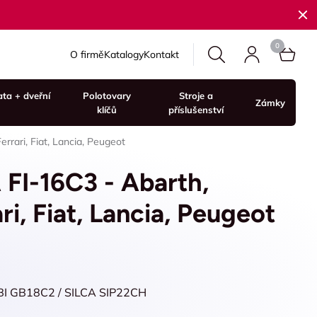
O firmě
Katalogy
Kontakt
ata + dveřní
Polotovary
Stroje a
Zámky
klíčů
příslušenství
rrari, Fiat, Lancia, Peugeot
 FI-16C3 - Abarth,
ri, Fiat, Lancia, Peugeot
BI GB18C2 / SILCA SIP22CH