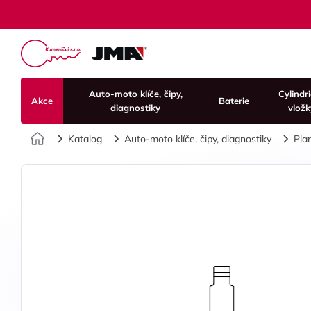
Auto-moto klíče, čipy,
Cylindr
Akce
Baterie
diagnostiky
vložk
Úvod
Katalog
Auto-moto klíče, čipy, diagnostiky
Pla