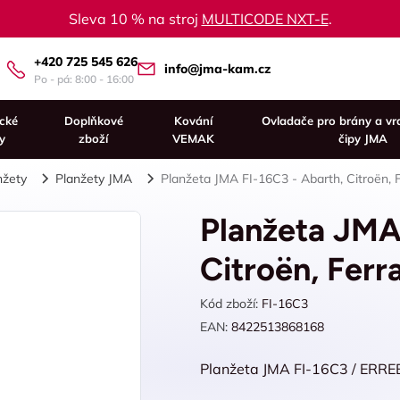
Sleva 10 % na stroj
MULTICODE NXT-E
.
+420 725 545 626
info@jma-kam.cz
Po - pá: 8:00 - 16:00
ické
Doplňkové
Kování
Ovladače pro brány a vr
y
zboží
VEMAK
čipy JMA
nžety
Planžety JMA
Planžeta JMA FI-16C3 - Abarth, Citroën, Fe
Planžeta JMA
Citroën, Ferra
Kód zboží:
FI-16C3
EAN:
8422513868168
Planžeta JMA FI-16C3 / ERRE