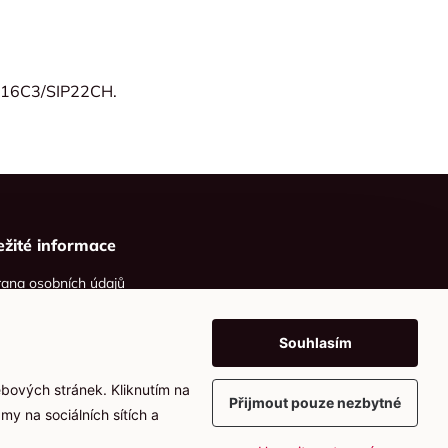
-16C3/SIP22CH.
ežité informace
ana osobních údajů
ies
Souhlasím
ebových stránek. Kliknutím na
Přijmout pouze nezbytné
my na sociálních sítích a