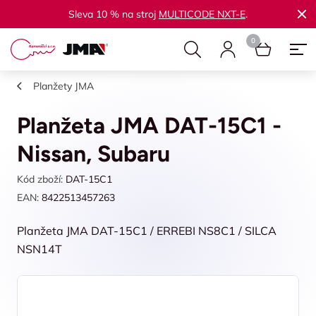
Sleva 10 % na stroj
MULTICODE NXT-E
.
Planžety JMA
Planžeta JMA DAT-15C1 -
Nissan, Subaru
Kód zboží:
DAT-15C1
EAN:
8422513457263
Planžeta JMA DAT-15C1 / ERREBI NS8C1 / SILCA
NSN14T