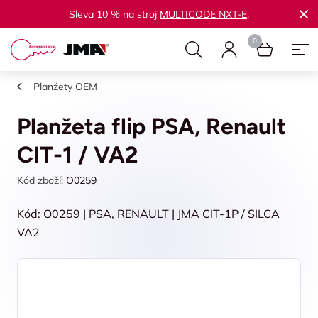
Sleva 10 % na stroj
MULTICODE NXT-E
.
Planžety OEM
Planžeta flip PSA, Renault
CIT-1 / VA2
Kód zboží:
O0259
Kód: O0259 | PSA, RENAULT | JMA CIT-1P / SILCA
VA2