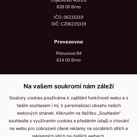
628 00 Brno
IČO: 06215319
DIČ: CZ06215319
Provozovna
Rázusova 84
614 00 Brno
+420 725 545 626
+420 736 535 066
Na vašem soukromí nám záleží
Po - pá: 8:00 - 16:00
Soubory cookies používáme k zajištění funkčnosti webu a s
info@jma-kam.cz
Vaším souhlasem i mj. k personalizaci obsahu našich
webových stránek. Kliknutím na tlačítko „Souhlasím“
souhlasíte s využívaním cookies a předáním údajů o chování
Důležité informace
na webu pro zobrazení cílené reklamy na sociálních sítích a
reklamních sítích na dalších webech.