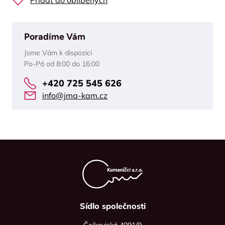
Přidat do oblíbených
Poradíme Vám
Jsme Vám k dispozici
Po-Pá od 8:00 do 16:00
+420 725 545 626
info@jma-kam.cz
Sídlo společnosti
Čejkovická 4091/9