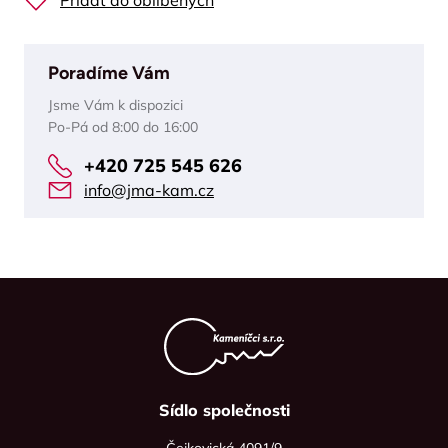
Přidat do oblíbených
Poradíme Vám
Jsme Vám k dispozici
Po-Pá od 8:00 do 16:00
+420 725 545 626
info@jma-kam.cz
Sídlo společnosti
Čejkovická 4091/9