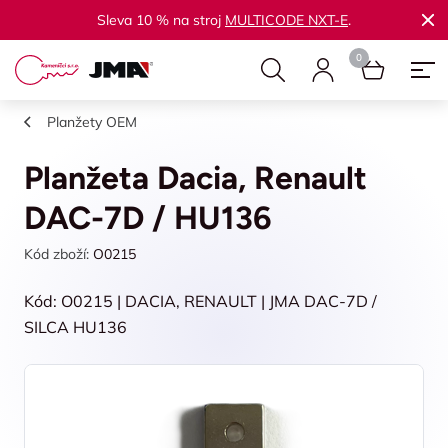
Sleva 10 % na stroj
MULTICODE NXT-E
.
Planžety OEM
Planžeta Dacia, Renault
DAC-7D / HU136
Kód zboží:
O0215
Kód: O0215 | DACIA, RENAULT | JMA DAC-7D /
SILCA HU136