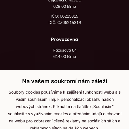
628 00 Brno
IČO: 06215319
DIČ: CZ06215319
Provozovna
Rázusova 84
614 00 Brno
+420 725 545 626
+420 736 535 066
Na vašem soukromí nám záleží
Po - pá: 8:00 - 16:00
Soubory cookies používáme k zajištění funkčnosti webu a s
info@jma-kam.cz
Vaším souhlasem i mj. k personalizaci obsahu našich
webových stránek. Kliknutím na tlačítko „Souhlasím“
souhlasíte s využívaním cookies a předáním údajů o chování
Důležité informace
na webu pro zobrazení cílené reklamy na sociálních sítích a
reklamních sítích na dalších webech.