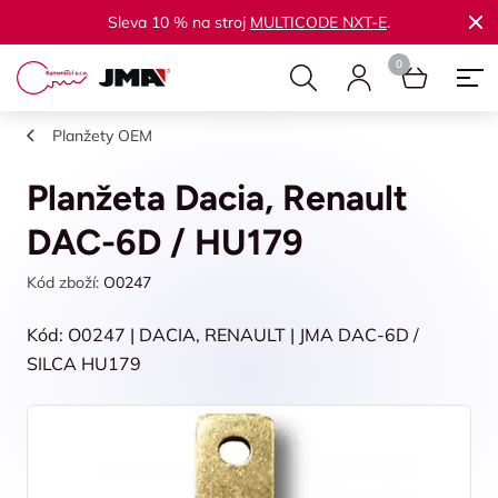
Sleva 10 % na stroj
MULTICODE NXT-E
.
Planžety OEM
Planžeta Dacia, Renault
DAC-6D / HU179
Kód zboží:
O0247
Kód: O0247 | DACIA, RENAULT | JMA DAC-6D /
SILCA HU179