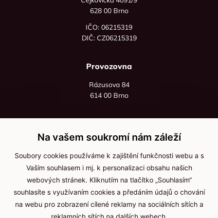
628 00 Brno
IČO: 06215319
DIČ: CZ06215319
Provozovna
Rázusova 84
614 00 Brno
+420 725 545 626
+420 736 535 066
Na vašem soukromí nám záleží
Po - pá: 8:00 - 16:00
Soubory cookies používáme k zajištění funkčnosti webu a s
info@jma-kam.cz
Vaším souhlasem i mj. k personalizaci obsahu našich
webových stránek. Kliknutím na tlačítko „Souhlasím“
souhlasíte s využívaním cookies a předáním údajů o chování
Důležité informace
na webu pro zobrazení cílené reklamy na sociálních sítích a
reklamních sítích na dalších webech.