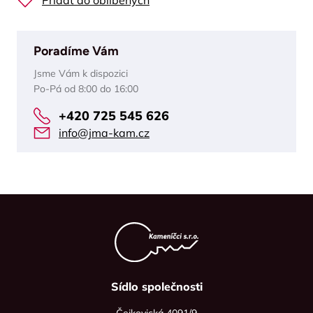
Přidat do oblíbených
Poradíme Vám
Jsme Vám k dispozici
Po-Pá od 8:00 do 16:00
+420 725 545 626
info@jma-kam.cz
Sídlo společnosti
Čejkovická 4091/9