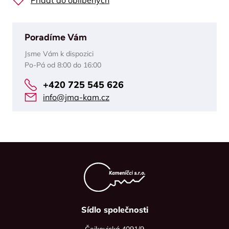
Přidat do oblíbených
Poradíme Vám
Jsme Vám k dispozici
Po-Pá od 8:00 do 16:00
+420 725 545 626
info@jma-kam.cz
Sídlo společnosti
Čejkovická 4091/9