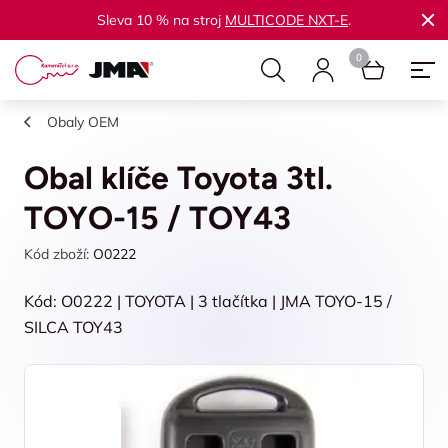
Sleva 10 % na stroj
MULTICODE NXT-E
.
Obaly OEM
Obal klíče Toyota 3tl.
TOYO-15 / TOY43
Kód zboží:
O0222
Kód: O0222 | TOYOTA | 3 tlačítka | JMA TOYO-15 /
SILCA TOY43