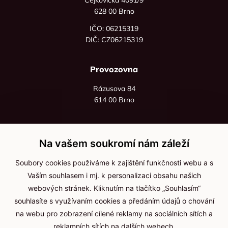
628 00 Brno
IČO: 06215319
DIČ: CZ06215319
Provozovna
Rázusova 84
614 00 Brno
+420 725 545 626
+420 736 535 066
Na vašem soukromí nám záleží
Po - pá: 8:00 - 16:00
Soubory cookies používáme k zajištění funkčnosti webu a s
info@jma-kam.cz
Vaším souhlasem i mj. k personalizaci obsahu našich
webových stránek. Kliknutím na tlačítko „Souhlasím“
souhlasíte s využívaním cookies a předáním údajů o chování
Důležité informace
na webu pro zobrazení cílené reklamy na sociálních sítích a
reklamních sítích na dalších webech.