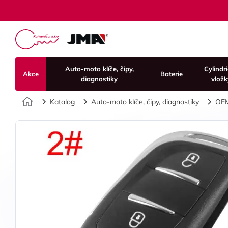
Auto-moto klíče, čipy,
Cylindr
Akce
Baterie
diagnostiky
vložk
Úvod
Katalog
Auto-moto klíče, čipy, diagnostiky
OE