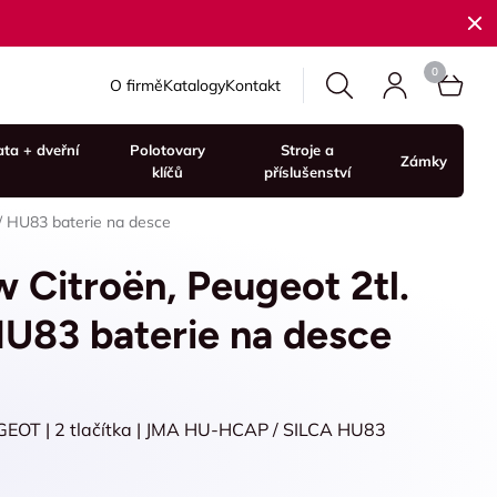
O firmě
Katalogy
Kontakt
ata + dveřní
Polotovary
Stroje a
Zámky
klíčů
příslušenství
/ HU83 baterie na desce
w Citroën, Peugeot 2tl.
83 baterie na desce
EOT | 2 tlačítka | JMA HU-HCAP / SILCA HU83