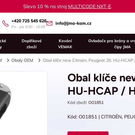
Sleva 10 % na stroj
MULTICODE NXT-E
.
+420 725 545 626
info@jma-kam.cz
Po - pá: 8:00 - 16:00
ické
Doplňkové
Kování
Ovladače pro brány a vr
y
zboží
VEMAK
čipy JMA
M
Obaly OEM
Obal klíče new Citroën, Peugeot 2tl. HU-HCAP 
Obal klíče ne
HU-HCAP / HU
Kód zboží:
O01851
Kód: O01851 | CITROËN, PEUG