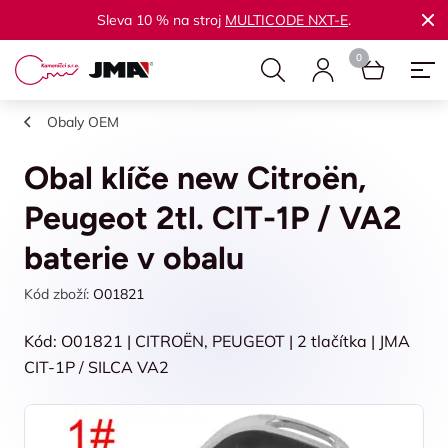
Sleva 10 % na stroj
MULTICODE NXT-E
.
Obaly OEM
Obal klíče new Citroën,
Peugeot 2tl. CIT-1P / VA2
baterie v obalu
Kód zboží:
O01821
Kód: O01821 | CITROËN, PEUGEOT | 2 tlačítka | JMA
CIT-1P / SILCA VA2