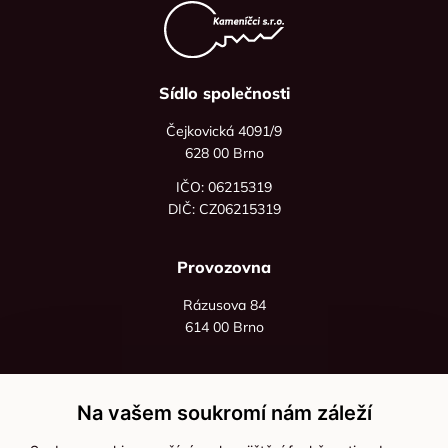
Sídlo společnosti
Čejkovická 4091/9
628 00 Brno
IČO: 06215319
DIČ: CZ06215319
Provozovna
Rázusova 84
614 00 Brno
+420 725 545 626
+420 736 535 066
Na vašem soukromí nám záleží
Po - pá: 8:00 - 16:00