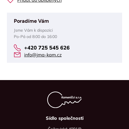
Přidat do oblíbených
Poradíme Vám
Jsme Vám k dispozici
Po-Pá od 8:00 do 16:00
+420 725 545 626
info@jma-kam.cz
Sídlo společnosti
Čejkovická 4091/9