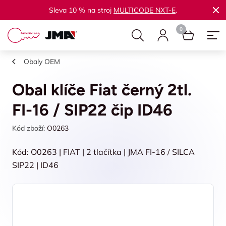
Sleva 10 % na stroj
MULTICODE NXT-E
.
Obaly OEM
Obal klíče Fiat černý 2tl.
FI-16 / SIP22 čip ID46
Kód zboží:
O0263
Kód: O0263 | FIAT | 2 tlačítka | JMA FI-16 / SILCA
SIP22 | ID46