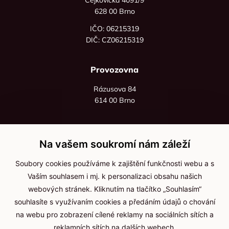
628 00 Brno
IČO: 06215319
DIČ: CZ06215319
Provozovna
Rázusova 84
614 00 Brno
+420 725 545 626
+420 736 535 066
Na vašem soukromí nám záleží
Po - pá: 8:00 - 16:00
Soubory cookies používáme k zajištění funkčnosti webu a s
info@jma-kam.cz
Vaším souhlasem i mj. k personalizaci obsahu našich
webových stránek. Kliknutím na tlačítko „Souhlasím“
souhlasíte s využívaním cookies a předáním údajů o chování
Důležité informace
na webu pro zobrazení cílené reklamy na sociálních sítích a
reklamních sítích na dalších webech.