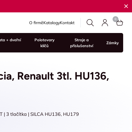
O firmě
Katalogy
Kontakt
ata + dveřní
Polotovary
Stroje a
Zámky
klíčů
příslušenství
cia, Renault 3tl. HU136,
 | 3 tlačítka | SILCA HU136, HU179