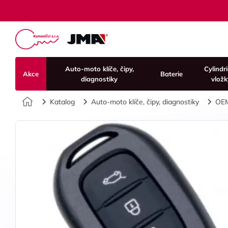
Auto-moto klíče, čipy,
Cylindr
Akce
Baterie
diagnostiky
vložk
Úvod
Katalog
Auto-moto klíče, čipy, diagnostiky
OE