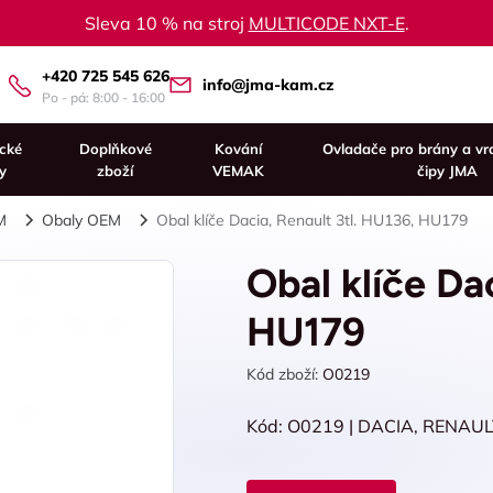
Sleva 10 % na stroj
MULTICODE NXT-E
.
+420 725 545 626
info@jma-kam.cz
Po - pá: 8:00 - 16:00
ické
Doplňkové
Kování
Ovladače pro brány a vr
y
zboží
VEMAK
čipy JMA
M
Obaly OEM
Obal klíče Dacia, Renault 3tl. HU136, HU179
Obal klíče Da
HU179
Kód zboží:
O0219
Kód: O0219 | DACIA, RENAULT