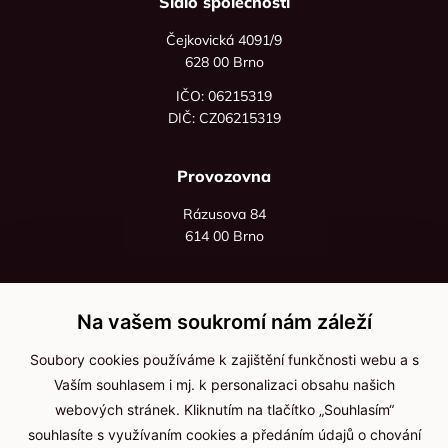
Sídlo společnosti
Čejkovická 4091/9
628 00 Brno
IČO: 06215319
DIČ: CZ06215319
Provozovna
Rázusova 84
614 00 Brno
+420 725 545 626
+420 736 535 066
Na vašem soukromí nám záleží
Po - pá: 8:00 - 16:00
Soubory cookies používáme k zajištění funkčnosti webu a s
info@jma-kam.cz
Vaším souhlasem i mj. k personalizaci obsahu našich
webových stránek. Kliknutím na tlačítko „Souhlasím“
souhlasíte s využívaním cookies a předáním údajů o chování