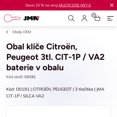
Sleva 10 % na stroj
MULTICODE NXT-E
.
Obaly OEM
Obal klíče Citroën,
Peugeot 3tl. CIT-1P / VA2
baterie v obalu
Kód zboží:
O0191
Kód: O0191 | CITROËN, PEUGEOT | 3 tlačítka | JMA
CIT-1P / SILCA VA2