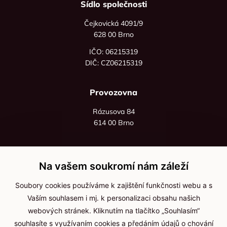
Sídlo společnosti
Čejkovická 4091/9
628 00 Brno
IČO: 06215319
DIČ: CZ06215319
Provozovna
Rázusova 84
614 00 Brno
+420 725 545 626
+420 736 535 066
Na vašem soukromí nám záleží
Po - pá: 8:00 - 16:00
Soubory cookies používáme k zajištění funkčnosti webu a s
info@jma-kam.cz
Vaším souhlasem i mj. k personalizaci obsahu našich
webových stránek. Kliknutím na tlačítko „Souhlasím“
souhlasíte s využívaním cookies a předáním údajů o chování