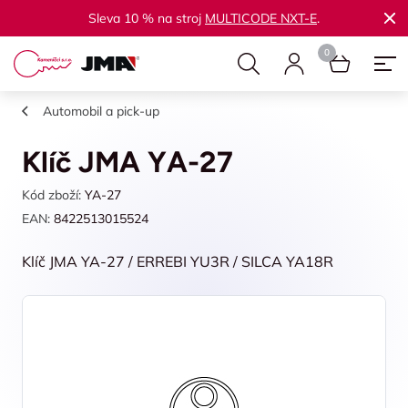
Sleva 10 % na stroj
MULTICODE NXT-E
.
Automobil a pick-up
Klíč JMA YA-27
Kód zboží:
YA-27
EAN:
8422513015524
Klíč JMA YA-27 / ERREBI YU3R / SILCA YA18R