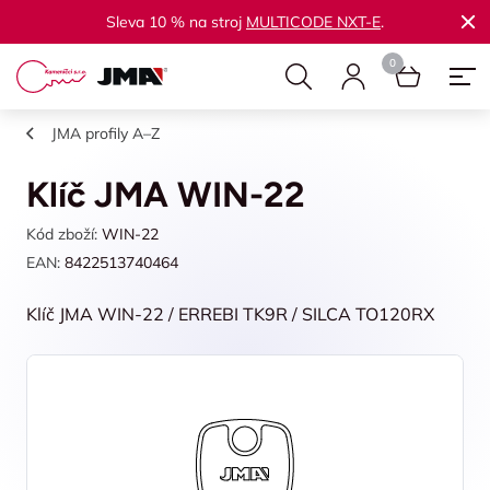
Sleva 10 % na stroj
MULTICODE NXT-E
.
JMA profily A–Z
Klíč JMA WIN-22
Kód zboží:
WIN-22
EAN:
8422513740464
Klíč JMA WIN-22 / ERREBI TK9R / SILCA TO120RX