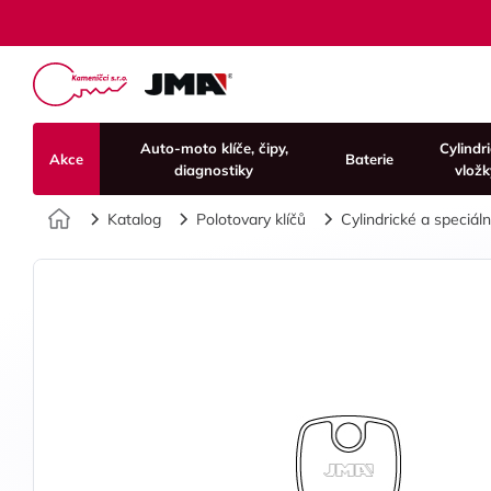
Auto-moto klíče, čipy,
Cylindr
Akce
Baterie
diagnostiky
vložk
Úvod
Katalog
Polotovary klíčů
Cylindrické a speciální