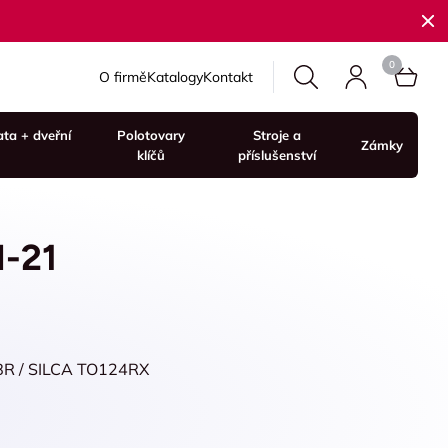
O firmě
Katalogy
Kontakt
ata + dveřní
Polotovary
Stroje a
Zámky
klíčů
příslušenství
N-21
8R / SILCA TO124RX