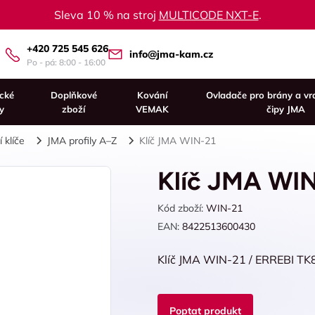
Sleva 10 % na stroj
MULTICODE NXT-E
.
+420 725 545 626
info@jma-kam.cz
Po - pá: 8:00 - 16:00
ické
Doplňkové
Kování
Ovladače pro brány a vr
y
zboží
VEMAK
čipy JMA
 klíče
JMA profily A–Z
Klíč JMA WIN-21
Klíč JMA WI
Kód zboží:
WIN-21
EAN:
8422513600430
Klíč JMA WIN-21 / ERREBI TK
Poptat produkt