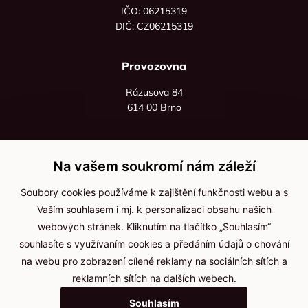
IČO: 06215319
DIČ: CZ06215319
Provozovna
Rázusova 84
614 00 Brno
+420 725 545 626
+420 736 535 066
Na vašem soukromí nám záleží
Po - pá: 8:00 - 16:00
Soubory cookies používáme k zajištění funkčnosti webu a s
info@jma-kam.cz
Vaším souhlasem i mj. k personalizaci obsahu našich
webových stránek. Kliknutím na tlačítko „Souhlasím“
souhlasíte s využívaním cookies a předáním údajů o chování
Důležité informace
na webu pro zobrazení cílené reklamy na sociálních sítích a
reklamních sítích na dalších webech.
Ochrana osobních údajů
Souhlasím
Cookies