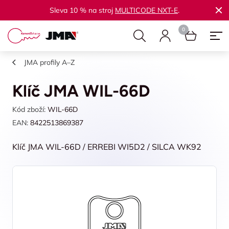
Sleva 10 % na stroj
MULTICODE NXT-E
.
JMA profily A–Z
Klíč JMA WIL-66D
Kód zboží:
WIL-66D
EAN:
8422513869387
Klíč JMA WIL-66D / ERREBI WI5D2 / SILCA WK92