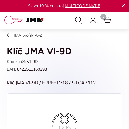
Sleva 10 % na stroj
MULTICODE NXT-E
.
JMA profily A–Z
Klíč JMA VI-9D
Kód zboží:
VI-9D
EAN:
8422513160293
Klíč JMA VI-9D / ERREBI V18 / SILCA VI12