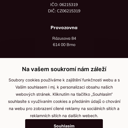
IČO: 06215319
DIČ: CZ06215319
Provozovna
Rázusova 84
614 00 Brno
+420 725 545 626
+420 736 535 066
Na vašem soukromí nám záleží
Po - pá: 8:00 - 16:00
Soubory cookies používáme k zajištění funkčnosti webu a s
info@jma-kam.cz
Vaším souhlasem i mj. k personalizaci obsahu našich
webových stránek. Kliknutím na tlačítko „Souhlasím“
souhlasíte s využívaním cookies a předáním údajů o chování
Důležité informace
na webu pro zobrazení cílené reklamy na sociálních sítích a
reklamních sítích na dalších webech.
Ochrana osobních údajů
Souhlasím
Cookies