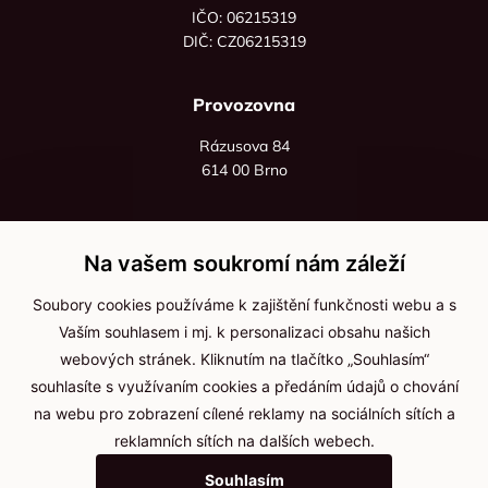
IČO: 06215319
DIČ: CZ06215319
Provozovna
Rázusova 84
614 00 Brno
+420 725 545 626
+420 736 535 066
Na vašem soukromí nám záleží
Po - pá: 8:00 - 16:00
Soubory cookies používáme k zajištění funkčnosti webu a s
info@jma-kam.cz
Vaším souhlasem i mj. k personalizaci obsahu našich
webových stránek. Kliknutím na tlačítko „Souhlasím“
souhlasíte s využívaním cookies a předáním údajů o chování
Důležité informace
na webu pro zobrazení cílené reklamy na sociálních sítích a
reklamních sítích na dalších webech.
Ochrana osobních údajů
Souhlasím
Cookies