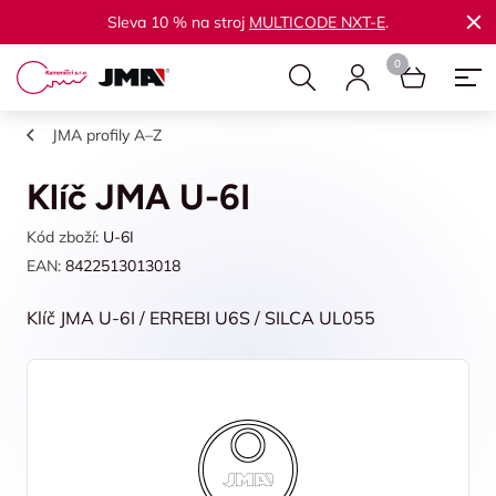
Sleva 10 % na stroj
MULTICODE NXT-E
.
JMA profily A–Z
Klíč JMA U-6I
Kód zboží:
U-6I
EAN:
8422513013018
Klíč JMA U-6I / ERREBI U6S / SILCA UL055