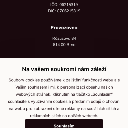
IČO: 06215319
DIČ: CZ06215319
Provozovna
Rázusova 84
614 00 Brno
+420 725 545 626
+420 736 535 066
Na vašem soukromí nám záleží
Po - pá: 8:00 - 16:00
Soubory cookies používáme k zajištění funkčnosti webu a s
info@jma-kam.cz
Vaším souhlasem i mj. k personalizaci obsahu našich
webových stránek. Kliknutím na tlačítko „Souhlasím“
souhlasíte s využívaním cookies a předáním údajů o chování
Důležité informace
na webu pro zobrazení cílené reklamy na sociálních sítích a
reklamních sítích na dalších webech.
Ochrana osobních údajů
Souhlasím
Cookies