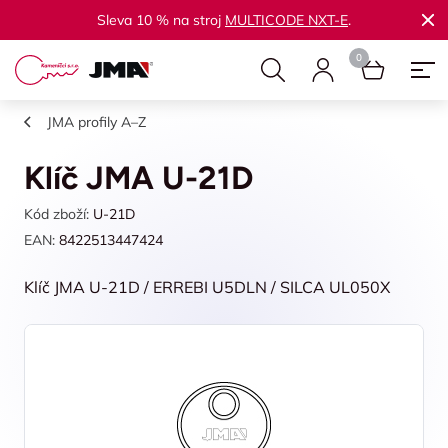
Sleva 10 % na stroj
MULTICODE NXT-E
.
JMA profily A–Z
Klíč JMA U-21D
Kód zboží:
U-21D
EAN:
8422513447424
Klíč JMA U-21D / ERREBI U5DLN / SILCA UL050X