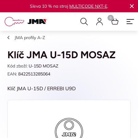
Sleva 10 % na stroj
MULTICODE NXT-E
.
JMA profily A–Z
Klíč JMA U-15D MOSAZ
Kód zboží:
U-15D MOSAZ
EAN:
8422513285064
Klíč JMA U-15D / ERREBI U9D