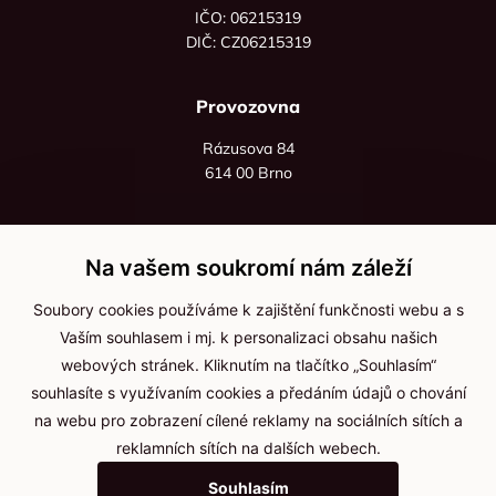
IČO: 06215319
DIČ: CZ06215319
Provozovna
Rázusova 84
614 00 Brno
+420 725 545 626
+420 736 535 066
Na vašem soukromí nám záleží
Po - pá: 8:00 - 16:00
Soubory cookies používáme k zajištění funkčnosti webu a s
info@jma-kam.cz
Vaším souhlasem i mj. k personalizaci obsahu našich
webových stránek. Kliknutím na tlačítko „Souhlasím“
souhlasíte s využívaním cookies a předáním údajů o chování
Důležité informace
na webu pro zobrazení cílené reklamy na sociálních sítích a
reklamních sítích na dalších webech.
Ochrana osobních údajů
Souhlasím
Cookies