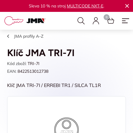
Sleva 10 % na stroj
MULTICODE NXT-E
.
JMA profily A–Z
Klíč JMA TRI-7I
Kód zboží:
TRI-7I
EAN:
8422513012738
Klíč JMA TRI-7I / ERREBI TR1 / SILCA TL1R