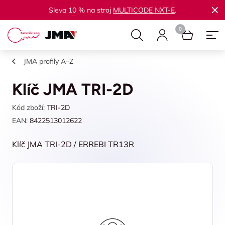
Sleva 10 % na stroj
MULTICODE NXT-E
.
JMA profily A–Z
Klíč JMA TRI-2D
Kód zboží:
TRI-2D
EAN:
8422513012622
Klíč JMA TRI-2D / ERREBI TR13R