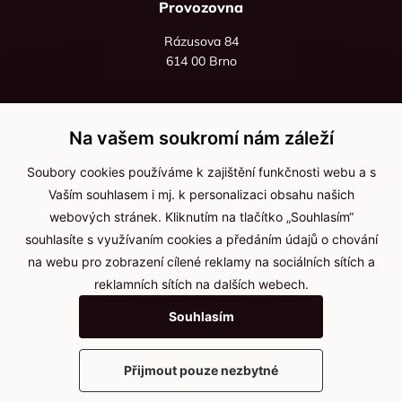
Provozovna
Rázusova 84
614 00 Brno
+420 725 545 626
+420 736 535 066
Na vašem soukromí nám záleží
Po - pá: 8:00 - 16:00
Soubory cookies používáme k zajištění funkčnosti webu a s
info@jma-kam.cz
Vaším souhlasem i mj. k personalizaci obsahu našich
webových stránek. Kliknutím na tlačítko „Souhlasím“
souhlasíte s využívaním cookies a předáním údajů o chování
Důležité informace
na webu pro zobrazení cílené reklamy na sociálních sítích a
reklamních sítích na dalších webech.
Ochrana osobních údajů
Souhlasím
Cookies
Přijmout pouze nezbytné
2025 © Kameníčci s.r.o.