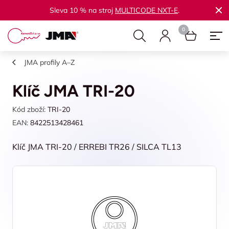
Sleva 10 % na stroj
MULTICODE NXT-E
.
JMA profily A–Z
Klíč JMA TRI-20
Kód zboží:
TRI-20
EAN:
8422513428461
Klíč JMA TRI-20 / ERREBI TR26 / SILCA TL13