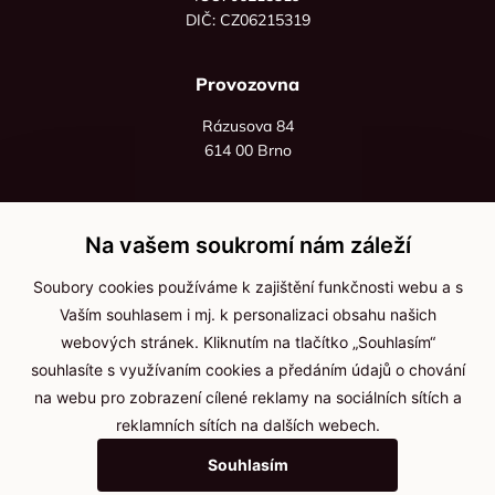
DIČ: CZ06215319
Provozovna
Rázusova 84
614 00 Brno
+420 725 545 626
+420 736 535 066
Na vašem soukromí nám záleží
Po - pá: 8:00 - 16:00
Soubory cookies používáme k zajištění funkčnosti webu a s
info@jma-kam.cz
Vaším souhlasem i mj. k personalizaci obsahu našich
webových stránek. Kliknutím na tlačítko „Souhlasím“
souhlasíte s využívaním cookies a předáním údajů o chování
Důležité informace
na webu pro zobrazení cílené reklamy na sociálních sítích a
reklamních sítích na dalších webech.
Ochrana osobních údajů
Souhlasím
Cookies