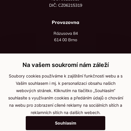
DIČ: CZ06215319
Provozovna
Rázusova 84
614 00 Brno
+420 725 545 626
+420 736 535 066
Na vašem soukromí nám záleží
Po - pá: 8:00 - 16:00
Soubory cookies používáme k zajištění funkčnosti webu a s
info@jma-kam.cz
Vaším souhlasem i mj. k personalizaci obsahu našich
webových stránek. Kliknutím na tlačítko „Souhlasím“
souhlasíte s využívaním cookies a předáním údajů o chování
Důležité informace
na webu pro zobrazení cílené reklamy na sociálních sítích a
reklamních sítích na dalších webech.
Ochrana osobních údajů
Souhlasím
Cookies