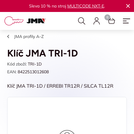
Sleva 10 % na stroj
MULTICODE NXT-E
.
JMA profily A–Z
Klíč JMA TRI-1D
Kód zboží:
TRI-1D
EAN:
8422513012608
Klíč JMA TRI-1D / ERREBI TR12R / SILCA TL12R