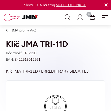
Sleva 10 % na stroj
MULTICODE NXT-E
.
JMA profily A–Z
Klíč JMA TRI-11D
Kód zboží:
TRI-11D
EAN:
8422513012561
Klíč JMA TRI-11D / ERREBI TR7R / SILCA TL3