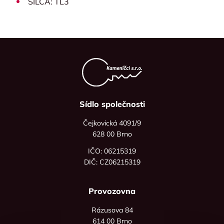
SILCA: TL3
Sídlo společnosti
Čejkovická 4091/9
628 00 Brno
IČO: 06215319
DIČ: CZ06215319
Provozovna
Rázusova 84
614 00 Brno